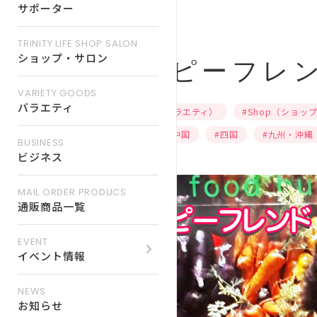
サポーター
TRINITY LIFE SHOP SALON
ショップ・サロン
ハッピーフレ
VARIETY GOODS
バラエティ
#Variety（バラエティ）
#Shop（ショッ
#近畿
#中国
#四国
#九州・沖縄
BUSINESS
ビジネス
MAIL ORDER PRODUCS
通販商品一覧
EVENT
イベント情報
NEWS
お知らせ