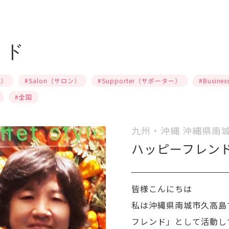
ンド
プ）
#Salon（サロン）
#Supporter（サポーター）
#Busin
#全国
九州・沖縄 沖縄県南
ハッピーフレン
皆様こんにちは
私は沖縄県南城市久高島
フレンド」として活動し