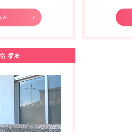
込み
宿 福友