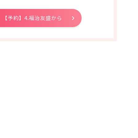
【予約】4.福治友盛から