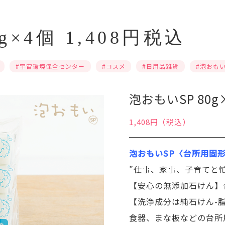
g×4個 1,408円税込
#宇宙環境保全センター
#コスメ
#⽇⽤品雑貨
#泡おも
泡おもいSP 80g
1,408円（税込）
泡おもいSP〈台所用固
”仕事、家事、子育てと
【安心の無添加石けん】
【洗浄成分は純石けん-
食器、まな板などの台所