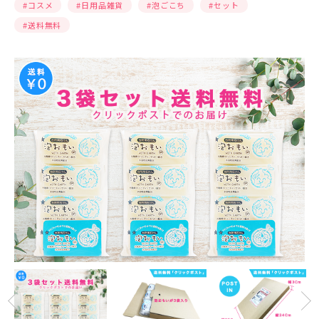
#コスメ
#⽇⽤品雑貨
#泡ごこち
#セット
#送料無料