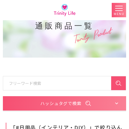
MENU
通販商品一覧
ハッシュタグで検索
「#⽇⽤品（インテリア・DIY）」で絞り込ん