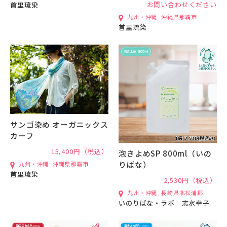
お問い合わせください
首里琉染
九州・沖縄
沖縄県那覇市
首里琉染
サンゴ染め オーガニックス
カーフ
15,400円（税込）
泡きよめSP 800ml（いの
りばな）
九州・沖縄
沖縄県那覇市
首里琉染
2,530円（税込）
九州・沖縄
長崎県北松浦郡
いのりばな・ラボ 志水幸子