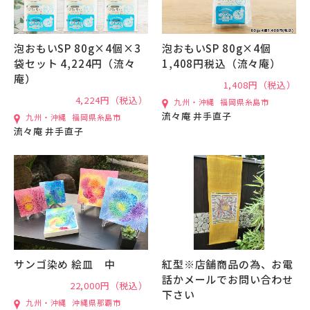
泡おもいSP 80g×4個×3
泡おもいSP 80g×4個
袋セット 4,224円（流々
1,408円税込（流々庵）
庵）
1,408円（税込）
4,224円（税込）
九州・沖縄
福岡県糸島市
流々庵 井手直子
九州・沖縄
福岡県糸島市
流々庵 井手直子
サンゴ染め 絵皿 中
紅型※店舗商品の為、お電
話かメールでお問い合わせ
22,000円（税込）
下さい
九州・沖縄
沖縄県那覇市