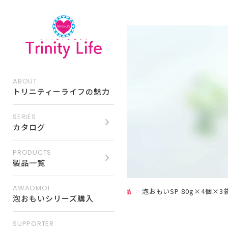
ABOUT
トリニティーライフの魅力
SERIES
カタログ
PRODUCTS
トリニティーライフ
製品一覧
イベント情報一覧
製品一覧
AWAOMOI
TOP
通販商品
泡おもいSP 80g×4個×3
トリニティーライフ
イベント予約フォーム
泡おもいシリーズ購入
SUPPORTER