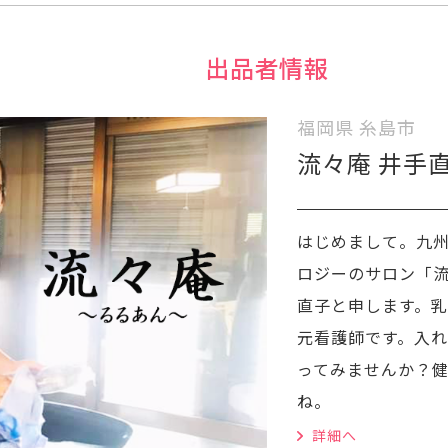
出品者情報
福岡県 糸島市
流々庵 井手
はじめまして。九
ロジーのサロン「
直子と申します。
元看護師です。入
ってみませんか？
ね。
詳細へ