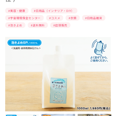
#美容・健康
#⽇⽤品（インテリア・DIY）
#宇宙環境保全センター
#コスメ
#⾐類
#⽇⽤品雑貨
#泡きよめ
#送料無料
#店頭販売