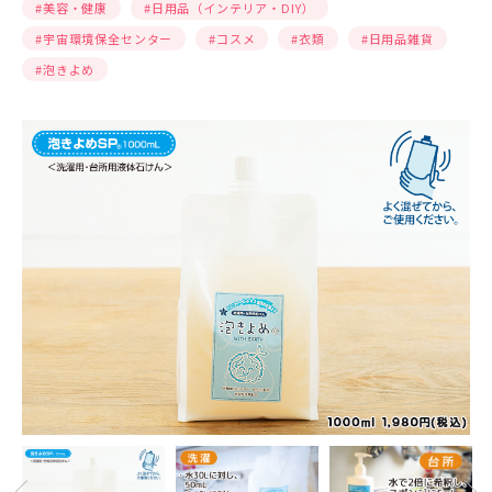
#美容・健康
#⽇⽤品（インテリア・DIY）
#宇宙環境保全センター
#コスメ
#⾐類
#⽇⽤品雑貨
#泡きよめ